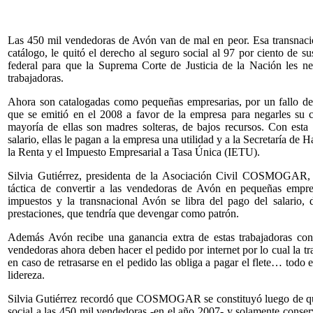
Las 450 mil vendedoras de Avón van de mal en peor. Esa transnacion
catálogo, le quitó el derecho al seguro social al 97 por ciento de 
federal para que la Suprema Corte de Justicia de la Nación les n
trabajadoras.
Ahora son catalogadas como pequeñas empresarias, por un fallo de
que se emitió en el 2008 a favor de la empresa para negarles su c
mayoría de ellas son madres solteras, de bajos recursos. Con est
salario, ellas le pagan a la empresa una utilidad y a la Secretaría de
la Renta y el Impuesto Empresarial a Tasa Única (IETU).
Silvia Gutiérrez, presidenta de la Asociación Civil COSMOGAR, 
táctica de convertir a las vendedoras de Avón en pequeñas empres
impuestos y la transnacional Avón se libra del pago del salario, 
prestaciones, que tendría que devengar como patrón.
Además Avón recibe una ganancia extra de estas trabajadoras conv
vendedoras ahora deben hacer el pedido por internet por lo cual la t
en caso de retrasarse en el pedido las obliga a pagar el flete… todo
lidereza.
Silvia Gutiérrez recordó que COSMOGAR se constituyó luego de qu
social a las 450 mil vendedoras -en el año 2007- y solamente conserv