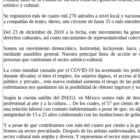
artístico y cultural.
Se registraron más de cuatro mil 270 adeudos a nivel local y naciona
a compañías de teatro, títeres, arte circense de hasta 35 o más miem
Del 23 de diciembre de 2019 a la fecha, este movimiento ha gener
derechos culturales, así como mecanismos de representatividad colectiv
Somos un movimiento democrático, horizontal, incluyente, laico, pl
mediante asamblea general. Nuestra principal línea de acción se c
personas que conforman el sector artístico-cultural.
La crisis mundial causada por el COVID-19 ha acentuado los prob
durante décadas; si bien el empleo, los salarios dignos, el acceso al 
público y privado... esta nueva realidad aumenta el riesgo de las pob
enfermamos nos quedamos sin la posibilidad de obtener ingresos y so
Según la cuenta satélite del INEGI, en México somos más de dos
profesional al arte y a la cultura… De los cuales, el 57 por ciento 
una relación laboral con contrato indeterminado a pesar de que, en
antigüedad de 15 a 25 años colaborando con las instituciones de gobi
Y a pesar de que contribuimos con más del cuatro por ciento a la g
Somos un sector precarizado. Después de lxs artistas audiovisuales, la
sector cultural más amplia y diversa. Y representan el sector más preca