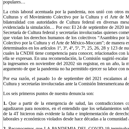
populares…
La crisis laboral acentuada por la pandemia, nos unió con otros 
Culturas y el Movimiento Colectivo por la Cultura y el Arte
bilateralidad con autoridades de Cultura federal en diversas m
evidenciada la simulación… Por eso: El 24 de septiembre de 2020 in
Secretaría de Cultura federal y secretarías involucradas quienes come
que violan los derechos humanos de los colectivos “Asamblea por 
Colectivo por la Cultura y el Arte de México-Moccam”; de manera es
determinados en los artículos 1º, 3º, 4º, 5º, 7º, 25, 26, 28 y 123 de 
cuales la CNDH tiene competencia para conocer, relacionados con l
ella se expresan. En una recomendación, la Comisión sugirió escalar 
la ingresamos en noviembre del 20202 sin registrar, en un año, la 
argumento de que la pandemia no ha permitido ejercer su labor con n
Por esa razón, el pasado 1o de septiembre del 2021 escalamos al o
Cultura y secretarías involucradas ante la Comisión Interamericana 
Los seis primeros puntos de nuestra denuncia son:
1.
Que a partir de la emergencia de salud, las contradicciones co
agudizaron para nosotros, en el entendido que los señalamientos sob
de la 4T hicieron más evidente la falta e implementación de derechos 
laborales y económicos violados desde hace décadas a la comunidad art
2.
Reconocemos que LA PANDEMIA DEL COVID-19 termina