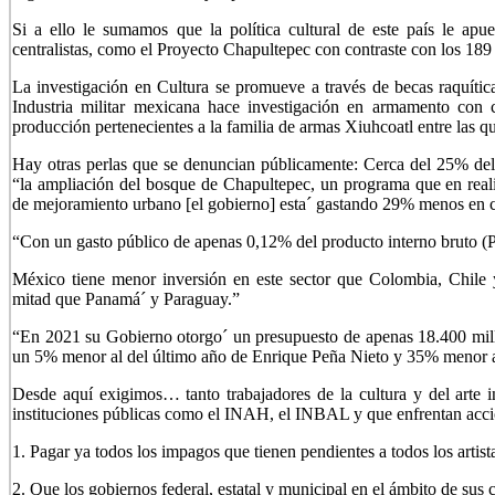
Si a ello le sumamos que la política cultural de este país le apu
centralistas, como el Proyecto Chapultepec con contraste con los 18
La investigación en Cultura se promueve a través de becas raquític
Industria militar mexicana hace investigación en armamento con 
producción pertenecientes a la familia de armas Xiuhcoatl entre las q
Hay otras perlas que se denuncian públicamente: Cerca del 25% del 
“la ampliación del bosque de Chapultepec, un programa que en reali
de mejoramiento urbano [el gobierno] esta´ gastando 29% menos en c
“Con un gasto público de apenas 0,12% del producto interno bruto (P
México tiene menor inversión en este sector que Colombia, Chile
mitad que Panamá´ y Paraguay.”
“En 2021 su Gobierno otorgo´ un presupuesto de apenas 18.400 millo
un 5% menor al del último año de Enrique Peña Nieto y 35% menor a
Desde aquí exigimos… tanto trabajadores de la cultura y del arte 
instituciones públicas como el INAH, el INBAL y que enfrentan accio
1. Pagar ya todos los impagos que tienen pendientes a todos los artistas
2. Que los gobiernos federal, estatal y municipal en el ámbito de su